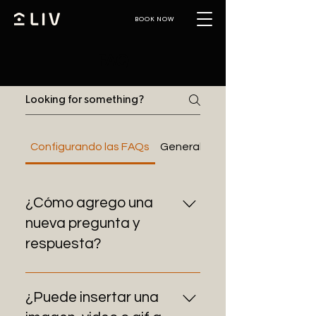
BOOK NOW
FAQ
Configurando las FAQs
General
¿Cómo agrego una
nueva pregunta y
respuesta?
Para agregar una nueva pregunta, sigue
estos pasos: Haz clic en el botón de
¿Puede insertar una
Administrar preguntas frecuentes Desde el